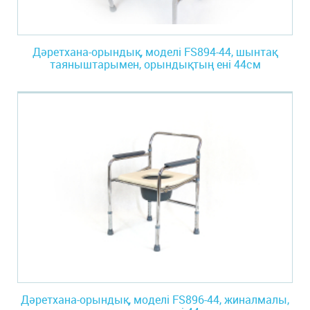
Дәретхана-орындық, моделі FS894-44, шынтақ
таяныштарымен, орындықтың ені 44см
Дәретхана-орындық, моделі FS896-44, жиналмалы,