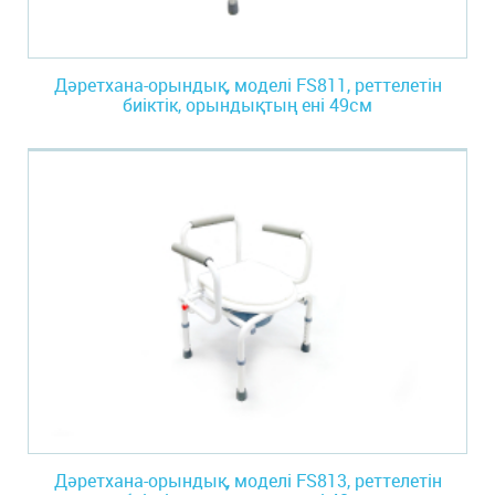
Дәретхана-орындық, моделі FS811, реттелетін
биіктік, орындықтың ені 49см
Дәретхана-орындық, моделі FS813, реттелетін