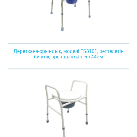
Дәретхана-орындық, моделі FS8101, реттелетін
биіктік, орындықтың ені 44см