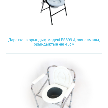
Дәретхана-орындық, моделі FS899-A, жиналмалы,
орындықтың ені 43см