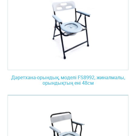
Дәретхана-орындық, моделі FS8992, жиналмалы,
орындықтың ені 48см