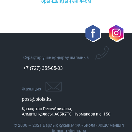
орындықтың ені 44см
Сұрақтар үшін қоңырау шалыңыз
+7 (727) 355-05-03
Жазыңыз
post@biola.kz
Қазақстан Республикасы,

Алматы қаласы, A05K7T0, Нурмакова к-сі 150
© 2008 — 2021 Барлық құқық МФК «Биола» ЖШС меншігі
болып табылады