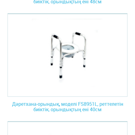
биіктік, орындықтың ені 48см
Дәретхана-орындық, моделі FS8951L, реттелетін
биіктік, орындықтың ені 40см