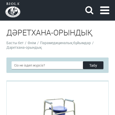
ДӘРЕТХАНА-ОРЫНДЫҚ
Басты бет
/
Өнім
/
Парамедициналық бұйымдар
/
Дәретхана-орындық
Табу