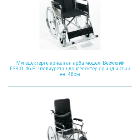
Мүгедектерге арналған арба моделі Beewen®
FS901-46 PU полиуретан.дөңгелектер орындықтың
ені 46см