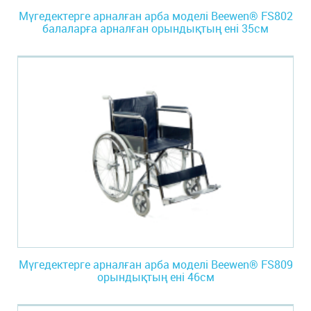
Мүгедектерге арналған арба моделі Beewen® FS802
балаларға арналған орындықтың ені 35см
Мүгедектерге арналған арба моделі Beewen® FS809
орындықтың ені 46см