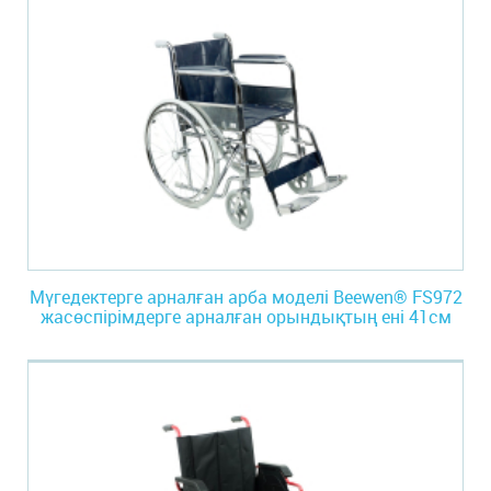
Мүгедектерге арналған арба моделі Beewen® FS972
жасөспірімдерге арналған орындықтың ені 41см