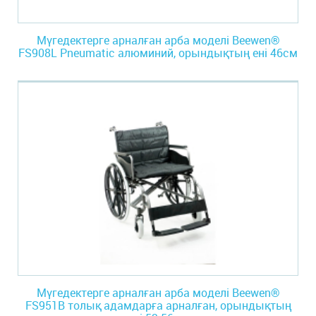
Мүгедектерге арналған арба моделі Beewen®
FS908L Pneumatic алюминий, орындықтың ені 46см
Мүгедектерге арналған арба моделі Beewen®
FS951B толық адамдарға арналған, орындықтың