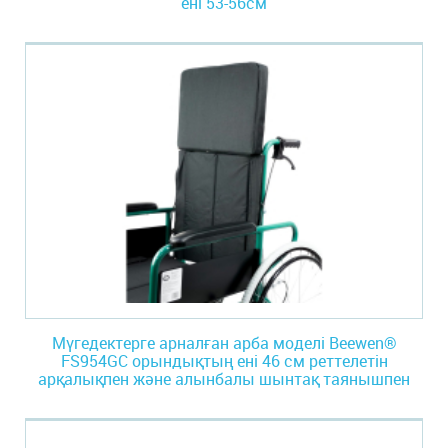
ені 53-56см
Мүгедектерге арналған арба моделі Beewen®
FS954GC орындықтың ені 46 см реттелетін
арқалықпен және алынбалы шынтақ таянышпен