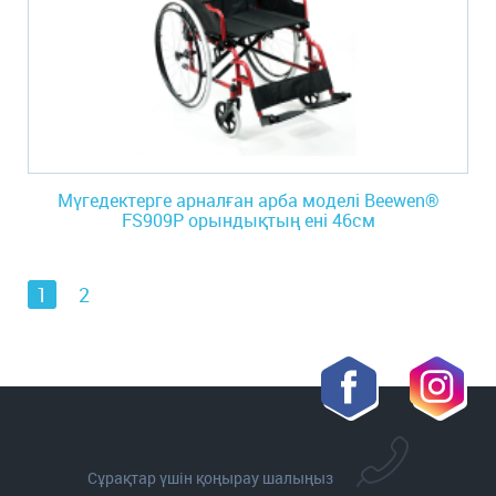
Мүгедектерге арналған арба моделі Beewen®
FS909P орындықтың ені 46см
1
2
Сұрақтар үшін қоңырау шалыңыз