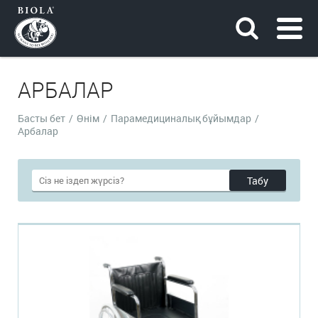
АРБАЛАР
Басты бет
/
Өнім
/
Парамедициналық бұйымдар
/
Арбалар
Табу