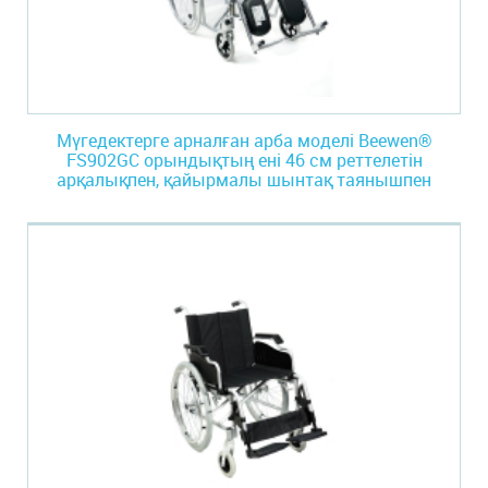
Мүгедектерге арналған арба моделі Beewen®
FS902GC орындықтың ені 46 см реттелетін
арқалықпен, қайырмалы шынтақ таянышпен