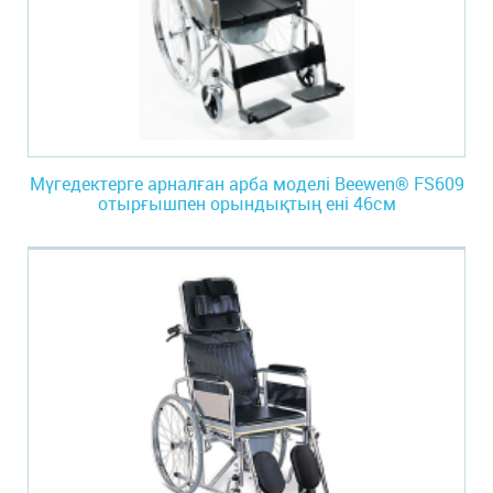
Мүгедектерге арналған арба моделі Beewen® FS609
отырғышпен орындықтың ені 46см