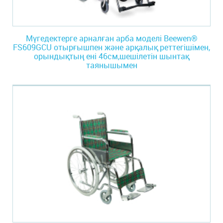
Мүгедектерге арналған арба моделі Beewen®
FS609GCU отырғышпен және арқалық реттегішімен,
орындықтың ені 46см,шешілетін шынтақ
таянышымен