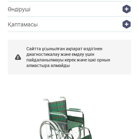
Өндіруші
Қаптамасы
Сайтта ұсынылған ақпарат өздігінен
диагностикалау және емдеу үшін
пайдаланылмауы керек және ішкі орнын
алмастыра алмайды