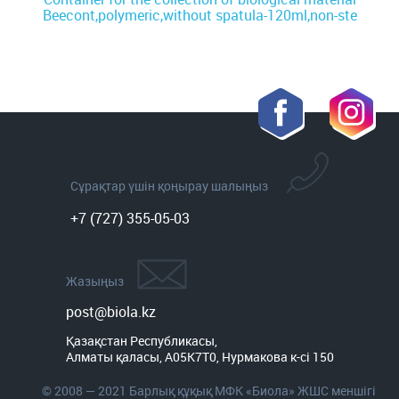
Beecont,polymeric,without spatula-120ml,non-ste
Сұрақтар үшін қоңырау шалыңыз
+7 (727) 355-05-03
Жазыңыз
post@biola.kz
Қазақстан Республикасы,

Алматы қаласы, A05K7T0, Нурмакова к-сі 150
© 2008 — 2021 Барлық құқық МФК «Биола» ЖШС меншігі