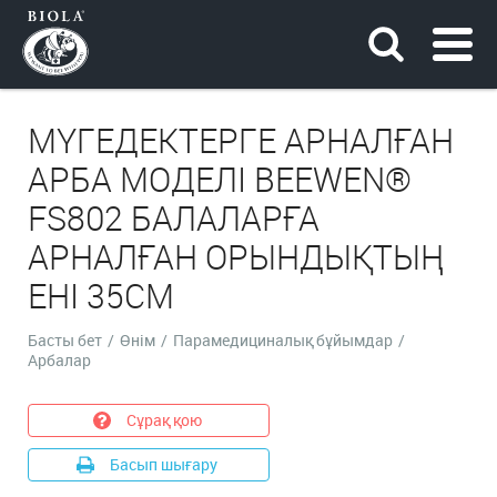
МҮГЕДЕКТЕРГЕ АРНАЛҒАН
АРБА МОДЕЛІ BEEWEN®
FS802 БАЛАЛАРҒА
АРНАЛҒАН ОРЫНДЫҚТЫҢ
ЕНІ 35СМ
Басты бет
/
Өнім
/
Парамедициналық бұйымдар
/
Арбалар
Сұрақ қою
Басып шығару