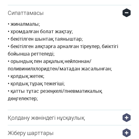
Сипаттамасы
• жиналмалы;
• хромдалған болат жақтау;
• бекітілген шынтақ таяныштар;
• бекітілген аяқтарға арналған тіреулер, биіктігі
бойынша реттеледі;
• орындық пен арқалық нейлоннан/
поливинилхлоридтен/матадан жасалынған;
• қолдық жетек;
• қолдық тұрақ тежегіші;
• қатты тұтас резеңкелі/пневматикалық
дөңгелектер;
Қолдану жөніндегі нұсқаулық
Жіберу шарттары