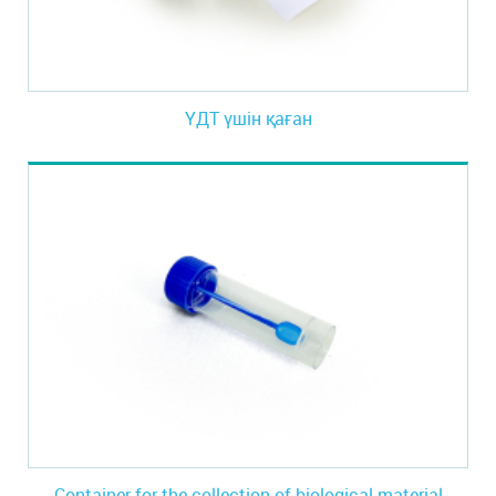
ҮДТ үшін қаған
Container for the collection of biological material