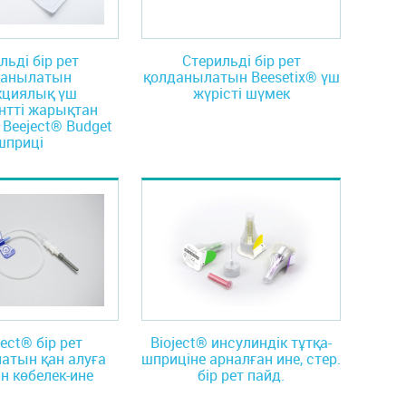
льді бір рет
Стерильді бір рет
данылатын
қолданылатын Beesetix® үш
кциялық үш
жүрісті шүмек
нтті жарықтан
 Beeject® Budget
шприці
ject® бір рет
Bioject® инсулиндік тұтқа-
атын қан алуға
шприціне арналған ине, стер.
н көбелек-ине
бір рет пайд.