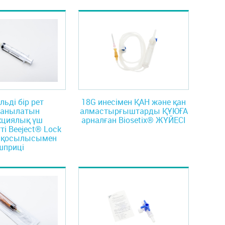
льді бір рет
18G инесімен ҚАН және қан
данылатын
алмастырғыштарды ҚҰЮҒА
кциялық үш
арналған Biosetix® ЖҮЙЕСІ
ті Beeject® Lock
к қосылысымен
шприці