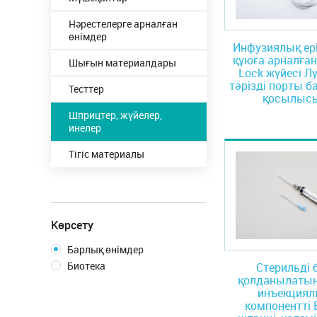
Нәрестелерге арналған
өнімдер
Инфузиялық ері
құюға арналған
Шығын материалдары
Lock жүйесі Лу
тәрізді порты б
Тесттер
қосылыс
Шприцтер, жүйелер,
инелер
Тігіс материалы
Көрсету
Барлық өнімдер
Биотека
Стерильді б
қолданылатын 
инъекциял
компонентті 