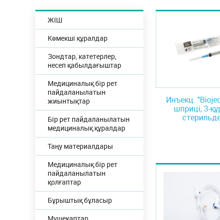
ЖІШ
Көмекші құралдар
Зондтар, катетерлер,
несеп қабылдағыштар
Медициналық бір рет
пайдаланылатын
Инъекц. "Bioje
жиынтықтар
шприці, 3-қ
стерильд
Бір рет пайдаланылатын
медициналық құралдар
Таңу материалдары
Медициналық бір рет
пайдаланылатын
қолғаптар
Бұрыштық бұласыр
Мүшеқаптар