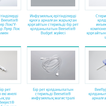
тінділерді
Инфузиялық ерітінділерді
Стери
 Beesetix®
құюға арналған жарықтан
қол
ер Лок/Y-
қорғайтын стерильді бір рет
инъе
ар Луер Лок
қолданылатын Beesetix®
компоне
ымен
Budget жүйесi
қорғайтын
ір рет
Бір рет қолданылатын
Beefly
екі инелі
стерильді Beesetix®
қолданыл
ық үш
инфузиялық магистралі
арналға
Beeject®