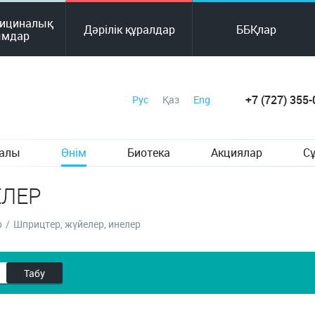
ициналық
Дәрілік құралдар
ББҚлар
ымдар
+7 (727) 355-
Рус
Қаз
Eng
ралы
Өнім
Биотека
Акциялар
С
ЕЛЕР
р
/
Шприцтер, жүйелер, инелер
Табу