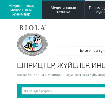
Медициналық
Медициналық
Парамед
мақсаттағы
техника
бұй
бұйымдар
Компания ту
ШПРИЦТЕР, ЖҮЙЕЛЕР, ИН
Басты бет
/
Өнім
/
Медициналық мақсаттағы бұйымда