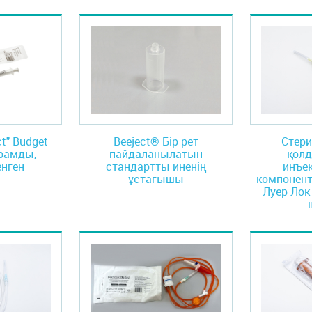
ct" Budget
Beeject® Бір рет
Стери
ұрамды,
пайдаланылатын
қол
енген
стандартты иненің
инъе
ұстағышы
компонент
Луер Ло