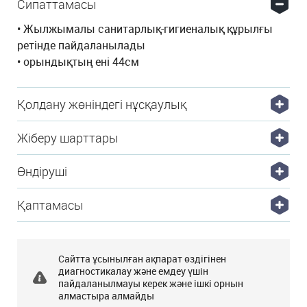
Сипаттамасы
• Жылжымалы санитарлық-гигиеналық құрылғы
ретінде пайдаланылады
• орындықтың ені 44см
Қолдану жөніндегі нұсқаулық
Жіберу шарттары
Өндіруші
Қаптамасы
Сайтта ұсынылған ақпарат өздігінен
диагностикалау және емдеу үшін
пайдаланылмауы керек және ішкі орнын
алмастыра алмайды