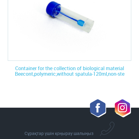
Container for the collection of biological material
Beecont,polymeric,without spatula-120ml,non-ste
Сұрақтар үшін қоңырау шалыңыз