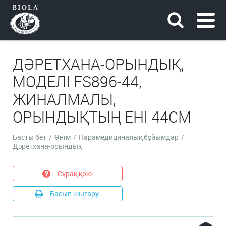
ДӘРЕТХАНА-ОРЫНДЫҚ,
МОДЕЛІ FS896-44,
ЖИНАЛМАЛЫ,
ОРЫНДЫҚТЫҢ ЕНІ 44СМ
Басты бет
/
Өнім
/
Парамедициналық бұйымдар
/
Дәретхана-орындық
Сұрақ қою
Басып шығару