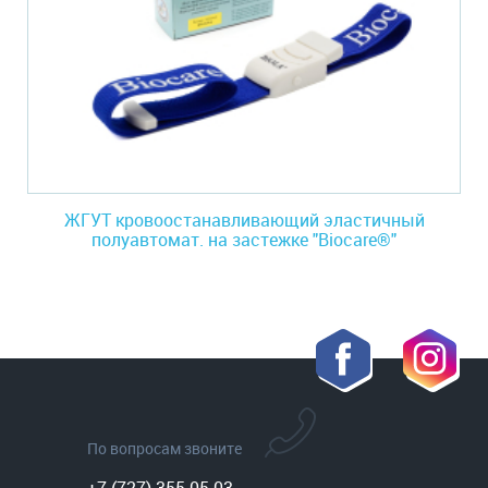
ЖГУТ кровоостанавливающий эластичный
полуавтомат. на застежке "Biocare®"
По вопросам звоните