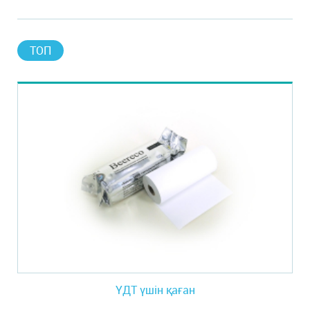
ТОП
ҮДТ үшін қаған