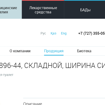
ицинские
Лекарственные
БАДы
елия
средства
+7 (727) 355-05
Рус
Қаз
Eng
О компании
Продукция
Биотека
S896-44, СКЛАДНОЙ, ШИРИНА С
л-туалет
Описание