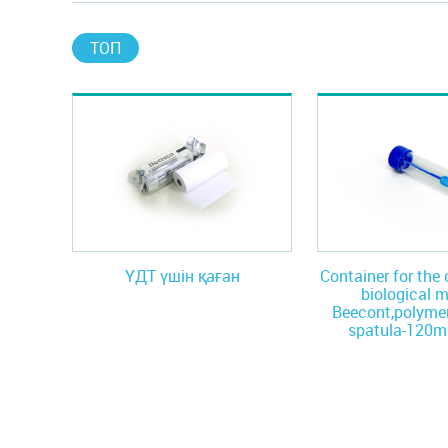
ТОП
ҮДТ үшін қаған
Container for the 
biological m
Beecont,polymer
spatula-120ml