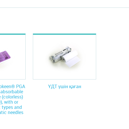
Biokeen® PGA
ҮДТ үшін қаған
d absorbable
 (colorless)
), with or
t types and
tic needles