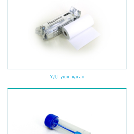
ҮДТ үшін қаған