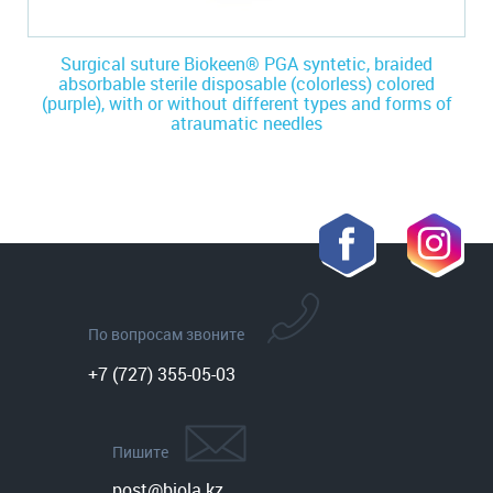
Surgical suture Biokeen® PGA syntetic, braided
absorbable sterile disposable (colorless) colored
(purple), with or without different types and forms of
atraumatic needles
По вопросам звоните
+7 (727) 355-05-03
Пишите
post@biola.kz