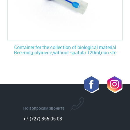
Container for the collection of biological material
Beecont,polymeric,without spatula-120ml,non-ste
По вопросам звоните
+7 (727) 355-05-03