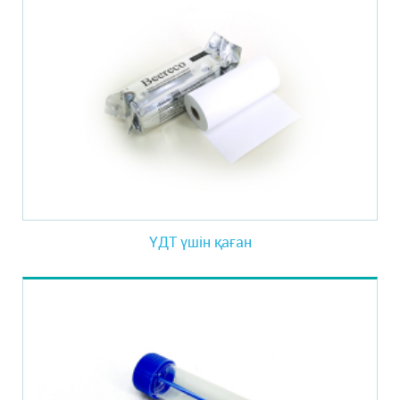
ҮДТ үшін қаған