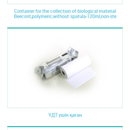
Container for the collection of biological material
Beecont,polymeric,without spatula-120ml,non-ste
ҮДТ үшін қаған