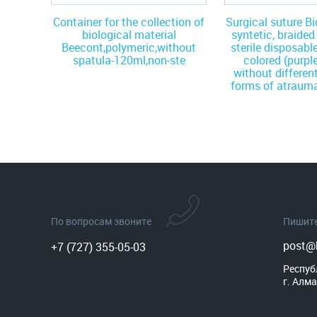
Container for the collection of
Surgical suture 
biological material
syntetic, braide
Beecont,polymeric,without
sterile disposable
spatula-120ml,non-ste
colored (purple
without differen
forms of atrauma
По вопросам звоните
Пишит
post@b
+7 (727) 355-05-03
Респуб
г. Алма