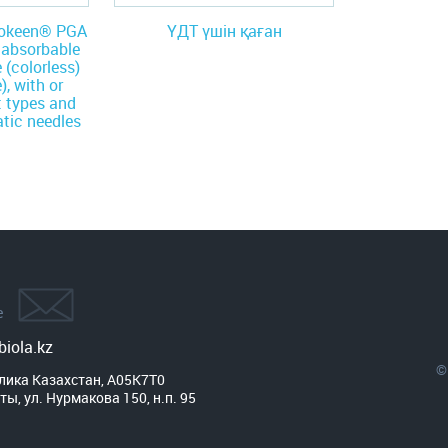
Biokeen® PGA
ҮДТ үшін қаған
d absorbable
 (colorless)
), with or
t types and
tic needles
е
iola.kz
©
лика Казахстан, A05K7T0

ты, ул. Нурмакова 150, н.п. 95