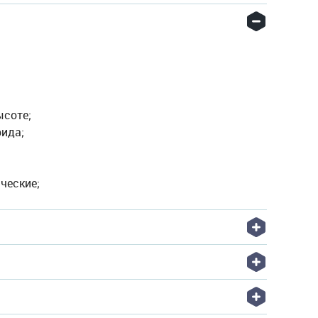
ысоте;
рида;
ческие;