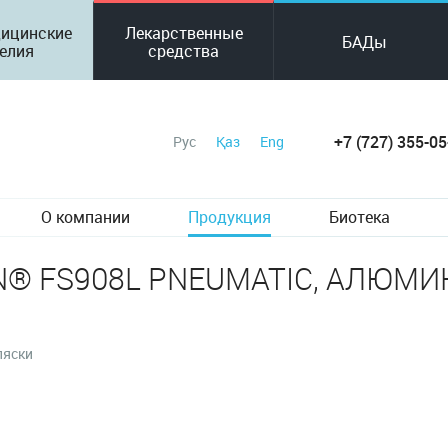
ицинские
Лекарственные
БАДы
елия
средства
+7 (727) 355-05
Рус
Қаз
Eng
О компании
Продукция
Биотека
® FS908L PNEUMATIC, АЛЮМИ
ляски